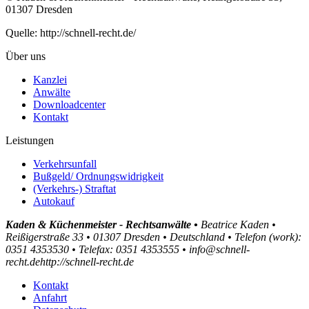
01307 Dresden
Quelle: http://schnell-recht.de/
Über uns
Kanzlei
Anwälte
Downloadcenter
Kontakt
Leistungen
Verkehrsunfall
Bußgeld/ Ordnungswidrigkeit
(Verkehrs-) Straftat
Autokauf
Kaden & Küchenmeister - Rechtsanwälte •
Beatrice Kaden •
Reißigerstraße 33 •
01307
Dresden •
Deutschland •
Telefon
(
work
)
:
0351 4353530
•
Tele
fax
:
0351 4353555
•
info@schnell-
recht.de
http://schnell-recht.de
Kontakt
Anfahrt