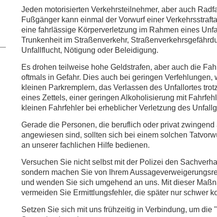
Jeden motorisierten Verkehrsteilnehmer, aber auch Radfa
Fußgänger kann einmal der Vorwurf einer Verkehrsstraftat 
eine fahrlässige Körperverletzung im Rahmen eines Unfal
Trunkenheit im Straßenverkehr, Straßenverkehrsgefährd
Unfallflucht, Nötigung oder Beleidigung.
Es drohen teilweise hohe Geldstrafen, aber auch die Fahr
oftmals in Gefahr. Dies auch bei geringen Verfehlungen,
kleinen Parkremplern, das Verlassen des Unfallortes trot
eines Zettels, einer geringen Alkoholisierung mit Fahrfeh
kleinen Fahrfehler bei erheblicher Verletzung des Unfall
Gerade die Personen, die beruflich oder privat zwingend a
angewiesen sind, sollten sich bei einem solchen Tatvorw
an unserer fachlichen Hilfe bedienen.
Versuchen Sie nicht selbst mit der Polizei den Sachverhal
sondern machen Sie von Ihrem Aussageverweigerungsr
und wenden Sie sich umgehend an uns. Mit dieser Maß
vermeiden Sie Ermittlungsfehler, die später nur schwer ko
Setzen Sie sich mit uns frühzeitig in Verbindung, um die "