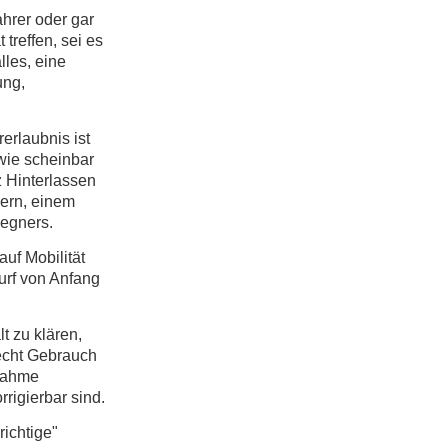
hrer oder gar
treffen, sei es
les, eine
ung,
erlaubnis ist
 wie scheinbar
z Hinterlassen
lern, einem
gegners.
uf Mobilität
urf von Anfang
t zu klären,
echt Gebrauch
nahme
rrigierbar sind.
richtige"