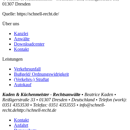
01307 Dresden
Quelle: https://schnell-recht.de/
Über uns
Kanzlei
Anwälte
Downloadcenter
Kontakt
Leistungen
Verkehrsunfall
Bußgeld/ Ordnungswidrigkeit
(Verkehrs-) Straftat
Autokauf
Kaden & Küchenmeister - Rechtsanwälte •
Beatrice Kaden •
Reißigerstraße 33 •
01307
Dresden •
Deutschland •
Telefon
(
work
)
:
0351 4353530
•
Tele
fax
:
0351 4353555
•
info@schnell-
recht.de
http://schnell-recht.de
Kontakt
Anfahrt