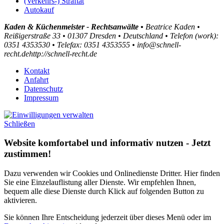
(Verkehrs-) Straftat
Autokauf
Kaden & Küchenmeister - Rechtsanwälte •
Beatrice Kaden •
Reißigerstraße 33 •
01307
Dresden •
Deutschland •
Telefon
(
work
)
:
0351 4353530
•
Tele
fax
:
0351 4353555
•
info@schnell-
recht.de
http://schnell-recht.de
Kontakt
Anfahrt
Datenschutz
Impressum
Schließen
Website komfortabel und informativ nutzen - Jetzt
zustimmen!
Dazu verwenden wir Cookies und Onlinedienste Dritter. Hier finden
Sie eine Einzelauflistung aller Dienste. Wir empfehlen Ihnen,
bequem alle diese Dienste durch Klick auf folgenden Button zu
aktivieren.
Sie können Ihre Entscheidung jederzeit über dieses Menü oder im